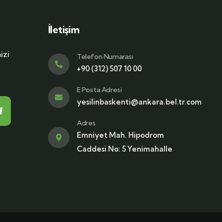
İletişim
izi
Telefon Numarası
+90 (312) 507 10 00
E Posta Adresi
yesilinbaskenti@ankara.bel.tr.com
Adres
Emniyet Mah. Hipodrom
Caddesi No: 5 Yenimahalle