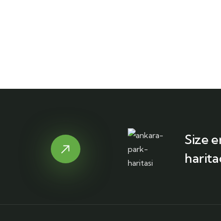
Size e
harita